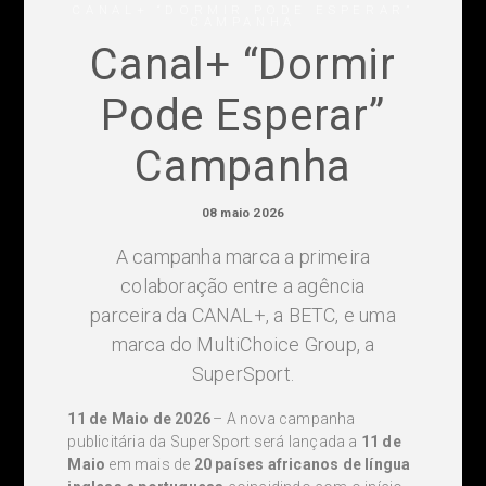
CANAL+ “DORMIR PODE ESPERAR”
CAMPANHA
Canal+ “Dormir
Pode Esperar”
Campanha
08 maio 2026
A campanha marca a primeira
colaboração entre a agência
parceira da CANAL+, a BETC, e uma
marca do MultiChoice Group, a
SuperSport.
11 de Maio de 2026
– A nova campanha
publicitária da SuperSport será lançada a
11 de
Maio
em mais de
20 países africanos de língua