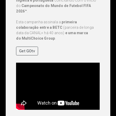
inglesa e portuguesa
coincidindo com o início
do
Campeonato do Mundo de Futebol FIFA
2026™
.
Esta campanha assinala a
primeira
colaboração entre a BETC
(parceira de longa
data da CANAL+ há 40 anos)
e uma marca
do MultiChoice Group
.
Get GOtv