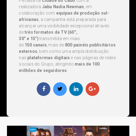
Filmada na
Cidade do Cabo
com a
realizadora
Jabu Nadia Newman
, em
colaboração com
equipas de produção sul-
africanas
, a campanha está preparada para
alcançar uma visibilidade excepcional através
de
três formatos de TV (60”,
30” e 15”)
transmitida em mais
de
150 canais
, mais de
800 painéis publicitários
externos
, bem como uma ampla distribuição
nas
plataformas digitais
e nas páginas de redes
sociais do Grupo, atingindo
mais de 100
milhões de seguidores
.