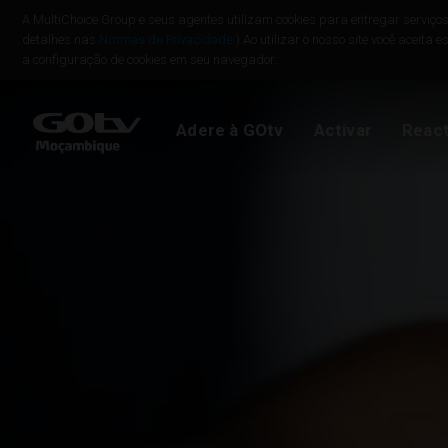
A MultiChoice Group e seus agentes utilizam cookies para entregar serviços
detalhes nas
Normas de Privacidade
) Ao utilizar o nosso site você aceita 
a configuração de cookies em seu navegador.
Adere à GOtv
Como instalar a G
Reactivar o GOtv
Formas De Pagam
Guia De Tv
Ver a minha conta
Adere à GOtv
Activar
React
Vamos começar
Localizar instalado
Entrar em contact