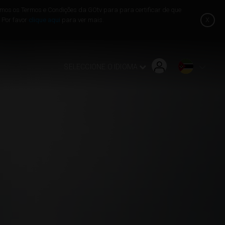
mos os Termos e Condições da GOtv para para certificar de que
x
. Por favor
clique aqui
para ver mais.
Localizar instalador ou loja
Pague Agora
Histórico de Pagamento
SELECCIONE O IDIOMA
Eliminar erros
Como eliminar o erro E16