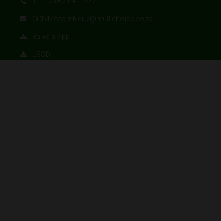
Tel: +258 21 411222
GOtvMozambique@multichoice.co.za
Baixa a App
USSD
Formulário de Contacto
Segunda-feira - Sexta-feira
Abertos de 08:00 
Sábado, Domigo
Fec