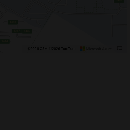
©2026 OSM
©2026 TomTom
pixels: right arrow. Pan left 100 pixels: left arrow. Pan up 100 pixels: up arrow