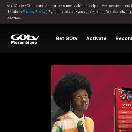
MultiChoice Group and its partners use cookies to help deliver services and
Jump to content
details in
Privacy Policy
) By using this site you agree to this. You can change
browser.
Packages
TV Guide
View My Account
How to install GO
Reconnect GOtv
How to Pay
Get GOtv
Activate
Recon
Let's get you star
Find Installer or D
FAQs