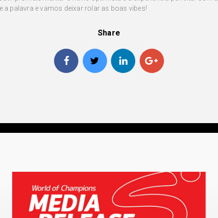
e a palavra e vamos deixar rolar as boas vibes!
Share