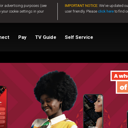
 for advertising purposes (see
IMPORTANT NOTICE:
We've updated our
 your cookie settings in your
user friendly. Please
click here
to find o
tv
Compare Packages
Change My Package
Activate GOtv
View Balance
nect
Pay
TV Guide
Self Service
ted
ealer
Help And Support
How to clear E16