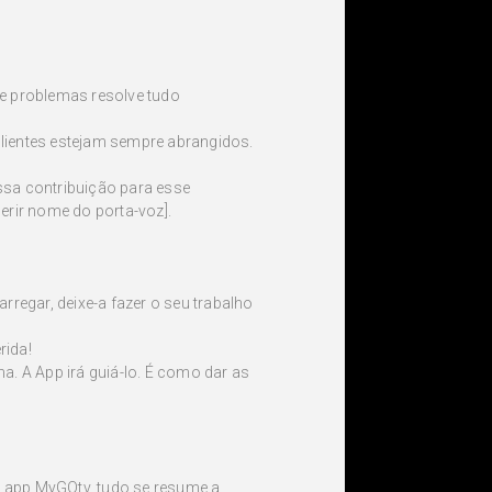
e problemas resolve tudo
lientes estejam sempre abrangidos.
sa contribuição para esse
serir nome do porta-voz].
rregar, deixe-a fazer o seu trabalho
rida!
a. A App irá guiá-lo. É como dar as
 a app MyGOtv, tudo se resume a