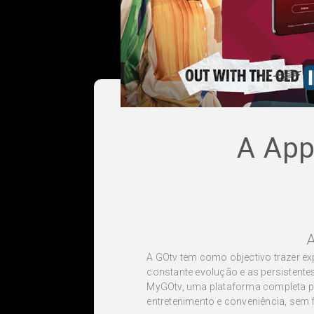
A App
A
A GOtv tem como objectivo trazer ex
constante evolução e as persistente
MyGOtv, uma plataforma completa par
entretenimento e conveniência, sem 