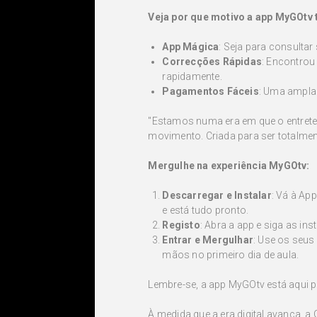
Veja por que motivo a app MyGOtv t
App Mágica
: Seja para consultar
Correcções Rápidas
: Encontrou
rapidamente.
Pagamentos Fáceis
: Uma ampla
"Estamos numa era em que o entrete
movimento. Criada para ser totalmente
Mergulhe na experiência MyGOtv:
Descarregar e Instalar
: Vá à Ap
e está tudo pronto.
Registo
: Abra a app e siga as in
Entrar e Mergulhar
: Use os seus
mãos no primeiro dia de aula.
Lembre-se, a app MyGOtv está aqui pa
À medida que a era digital avança, a