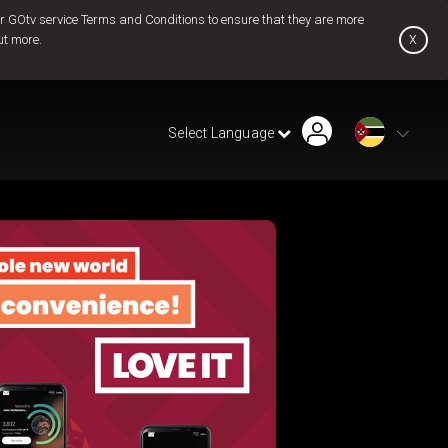
 GOtv service Terms and Conditions to ensure that they are more
x
ut more.
Find Installer or Dealer
Payment History
Pay Now
Select Language
Contact Us