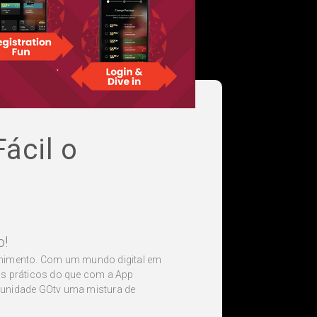
ácil o
o!
tenimento. Com um mundo digital em
ços práticos do que com a App
omunidade GOtv uma mistura de