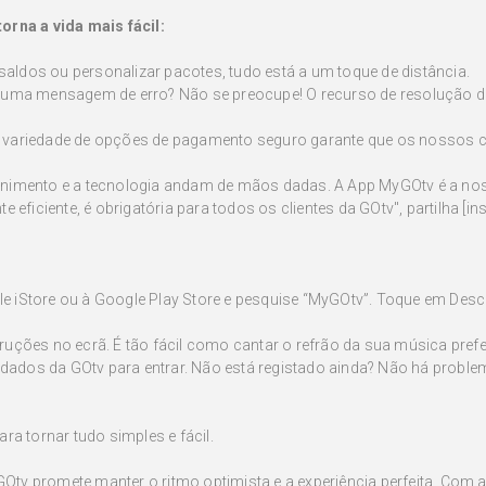
orna a vida mais fácil:
 saldos ou personalizar pacotes, tudo está a um toque de distância.
 uma mensagem de erro? Não se preocupe! O recurso de resolução d
 variedade de opções de pagamento seguro garante que os nossos c
nimento e a tecnologia andam de mãos dadas. A App MyGOtv é a nos
 eficiente, é obrigatória para todos os clientes da GOtv", partilha [in
ple iStore ou à Google Play Store e pesquise “MyGOtv”. Toque em Desca
struções no ecrã. É tão fácil como cantar o refrão da sua música prefe
 dados da GOtv para entrar. Não está registado ainda? Não há problem
ra tornar tudo simples e fácil.
 GOtv promete manter o ritmo optimista e a experiência perfeita. Com