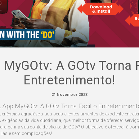
 MyGOtv: A GOtv Torna F
Entretenimento!
21 November 2023
 App MyGOtv: A GOtv Torna Fácil o Entreteniment
periências agradáveis aos seus clientes amantes de excelente entre
s exigências da vida quotidiana, que melhor forma de oferecer servi
a gerir a sua conta de cliente da GOtv? O objectivo é oferecer à c
filas e sem complicações!